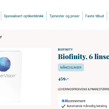
Spesialisert optikerklinikk
Tjenester og priser
Faste tilbud
er
BIOFINITY
Biofinity, 6 lins
MÅNEDSLINSER
459
LEVERINGSFREKVENS & PAKKESTØRR
Abonnement
Automatisk månedlig betaling