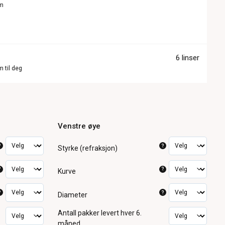
om
6 linser
m til deg
Venstre øye
?
?
Styrke (refraksjon)
?
?
Kurve
?
?
Diameter
Antall pakker
levert hver 6.
måned