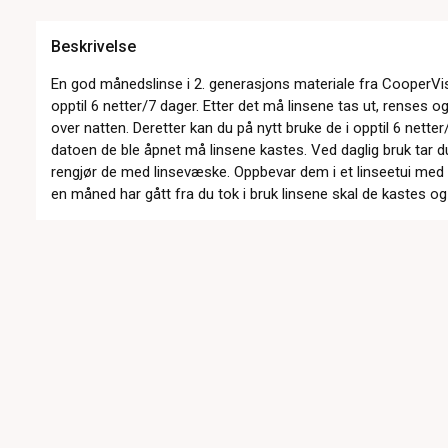
Beskrivelse
En god månedslinse i 2. generasjons materiale fra CooperVisi
opptil 6 netter/7 dager. Etter det må linsene tas ut, renses 
over natten. Deretter kan du på nytt bruke de i opptil 6 nette
datoen de ble åpnet må linsene kastes. Ved daglig bruk tar du
rengjør de med linsevæske. Oppbevar dem i et linseetui med
en måned har gått fra du tok i bruk linsene skal de kastes o