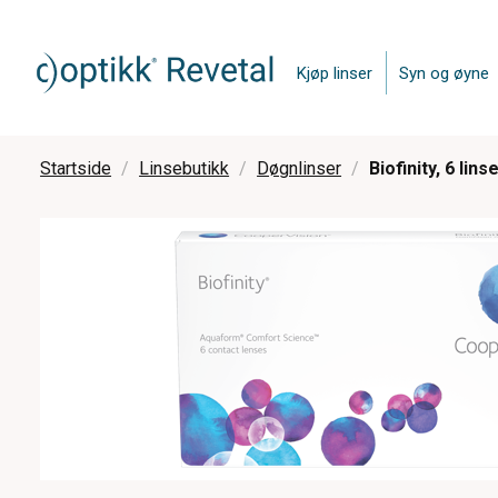
Kjøp linser
Syn og øyne
Startside
Linsebutikk
Døgnlinser
Biofinity, 6 lins