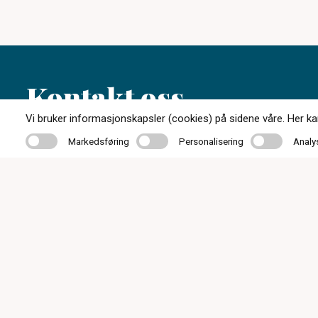
Kontakt oss
Vi bruker informasjonskapsler (cookies) på sidene våre. Her kan 
Markedsføring
Personalisering
Analyse
Markedsføring
Personalisering
Analy
33 05 07 00
post@c-optikkrevetal.no
Kåpeveien 5, 3174 Revetal