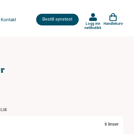
Bestill synstest
Kontakt
Logg inn
Handlekurv
nettbutikk
er
ELSE
6 linser