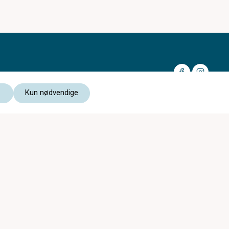
Kun nødvendige
Medlem av:
Les vår personvernerklæring
Kjøpsvilkår nettbutikk
c)optikk Revetal er med i
c)optikk