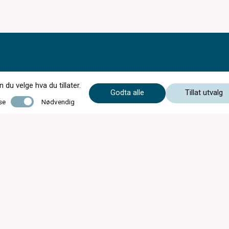
du velge hva du tillater.
Godta alle
Tillat utvalg
Nødvendig
se
Nødvendig
Synsprøver fra kl.08:00 Mandag-Fredag
Mandag - Fredag
09:00 - 20:00
Lørdag
09:00 - 18:00