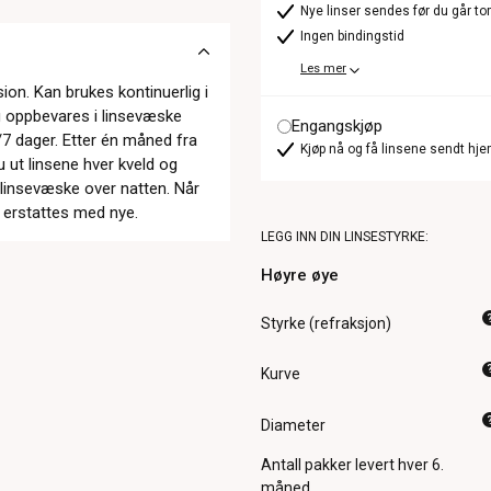
Nye linser sendes før du går t
Ingen bindingstid
Les mer
on. Kan brukes kontinuerlig i
og oppbevares i linsevæske
Engangskjøp
r/7 dager. Etter én måned fra
Kjøp nå og få linsene sendt hje
 ut linsene hver kveld og
 linsevæske over natten. Når
g erstattes med nye.
LEGG INN DIN LINSESTYRKE:
Høyre øye
Styrke (refraksjon)
Kurve
Diameter
Antall pakker
levert hver 6.
måned