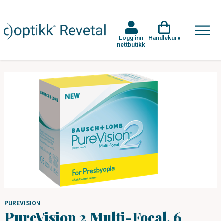
Logg inn
Handlekurv
nettbutikk
PUREVISION
PureVision 2 Multi-Focal, 6