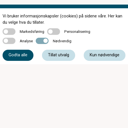
Vi bruker informasjonskapsler (cookies) på sidene våre. Her kan
Kontakt oss
du velge hva du tillater.
Markedsføring
Personalisering
Markedsføring
Personalisering
Analyse
Nødvendig
Analyse
Nødvendig
33 05 07 00
Godta alle
Tillat utvalg
Kun nødvendige
post@c-optikkrevetal.no
Kåpeveien 5, 3174 Revetal
Synsprøver fra kl.08:00 Mandag-Fredag