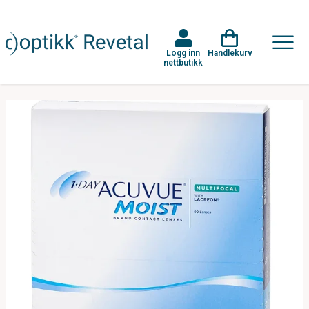
Logg inn
Handlekurv
nettbutikk