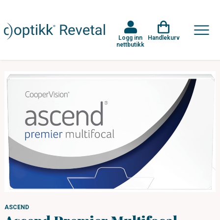
Logg inn
Handlekurv
nettbutikk
ASCEND