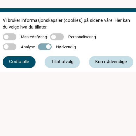
Vi bruker informasjonskapsler (cookies) på sidene våre. Her kan
Kontakt oss
du velge hva du tillater.
Markedsføring
Personalisering
Markedsføring
Personalisering
Analyse
Nødvendig
Analyse
Nødvendig
33 05 07 00
Godta alle
Tillat utvalg
Kun nødvendige
post@c-optikkrevetal.no
Kåpeveien 5, 3174 Revetal
Synsprøver fra kl.08:00 Mandag-Fredag