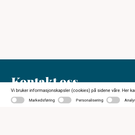
Kontakt oss
Vi bruker informasjonskapsler (cookies) på sidene våre. Her kan 
Markedsføring
Personalisering
Analyse
Markedsføring
Personalisering
Analy
33 05 07 00