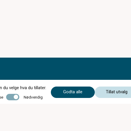
du velge hva du tillater.
Godta alle
Tillat utvalg
Nødvendig
se
Nødvendig
Synsprøver fra kl.08:00 Mandag-Fredag
Mandag - Fredag
09:00 - 20:00
Lørdag
09:00 - 18:00