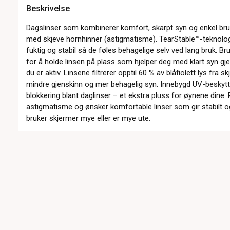
Beskrivelse
Dagslinser som kombinerer komfort, skarpt syn og enkel bru
med skjeve hornhinner (astigmatisme). TearStable™-teknologi
fuktig og stabil så de føles behagelige selv ved lang bruk. B
for å holde linsen på plass som hjelper deg med klart syn g
du er aktiv. Linsene filtrerer opptil 60 % av blåfiolett lys fra s
mindre gjenskinn og mer behagelig syn. Innebygd UV-beskytte
blokkering blant daglinser – et ekstra pluss for øynene dine
astigmatisme og ønsker komfortable linser som gir stabilt o
bruker skjermer mye eller er mye ute.