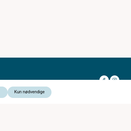
Kun nødvendige
Medlem av:
Les vår personvernerklæring