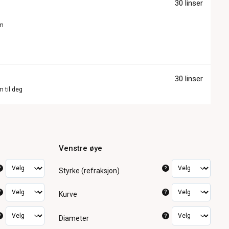
30 linser
om
30 linser
m til deg
Venstre øye
?
?
Styrke (refraksjon)
?
?
Kurve
?
?
Diameter