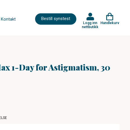
Bestill synstest
Kontakt
Logg inn
Handlekurv
nettbutikk
ax 1-Day for Astigmatism, 30
ELSE