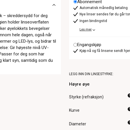
Abonnement
Automatisk månedlig betaling
Nye linser sendes før du går t
k – skreddersydd for deg
Ingen bindingstid
en holder linseoverflaten
ruker øyelokkets bevegelser
Les mer
jennom hele dagen, også når
kjermer og LED-lys, og bidrar til
Engangskjøp
lse: Gir høyeste nivå UV-
Kjøp nå og få linsene sendt hje
. Passer for deg som har
g klart syn, samtidig som du
LEGG INN DIN LINSESTYRKE:
Høyre øye
Styrke (refraksjon)
Kurve
Diameter