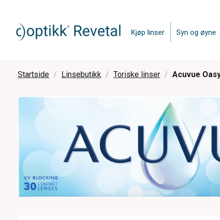
Kjøp linser
Syn og øyne
Startside
Linsebutikk
Toriske linser
Acuvue Oasys