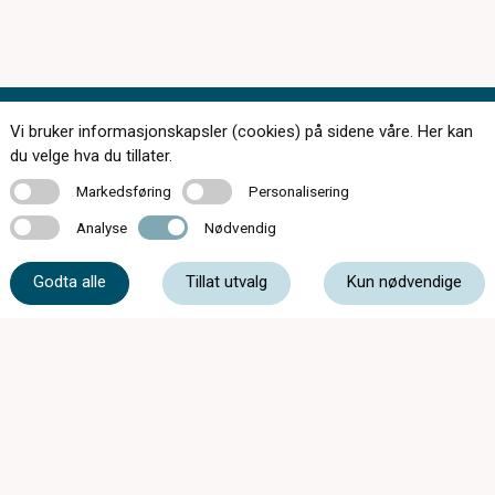
Vi bruker informasjonskapsler (cookies) på sidene våre. Her kan
Kontakt oss
du velge hva du tillater.
Markedsføring
Personalisering
Markedsføring
Personalisering
Analyse
Nødvendig
Analyse
Nødvendig
33 05 07 00
Godta alle
Tillat utvalg
Kun nødvendige
post@c-optikkrevetal.no