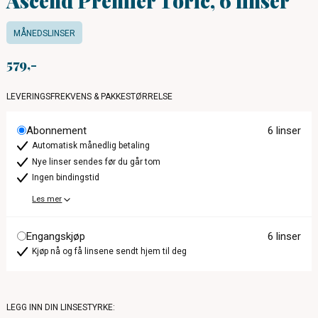
Ascend Premier Toric, 6 linser
MÅNEDSLINSER
579
LEVERINGSFREKVENS & PAKKESTØRRELSE
Abonnement
6 linser
Automatisk månedlig betaling
Nye linser sendes før du går tom
Ingen bindingstid
Les mer
Engangskjøp
6 linser
Kjøp nå og få linsene sendt hjem til deg
LEGG INN DIN LINSESTYRKE: