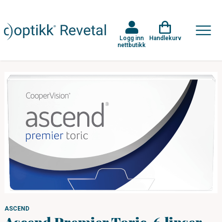
Logg inn
Handlekurv
nettbutikk
ASCEND