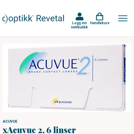
Logg inn
Handlekurv
nettbutikk
ACUVUE
xAcuvue 2, 6 linser