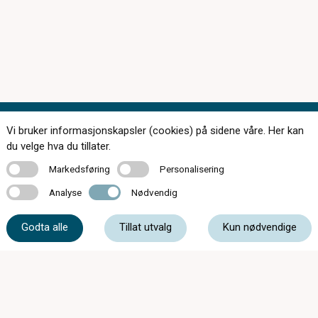
Vi bruker informasjonskapsler (cookies) på sidene våre. Her kan
Kontakt oss
du velge hva du tillater.
Markedsføring
Personalisering
Markedsføring
Personalisering
Analyse
Nødvendig
Analyse
Nødvendig
33 05 07 00
Godta alle
Tillat utvalg
Kun nødvendige