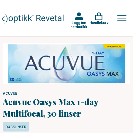
Logg inn
Handlekurv
nettbutikk
ACUVUE
Acuvue Oasys Max 1-day
Multifocal, 30 linser
DAGSLINSER