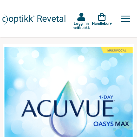
Logg inn
Handlekurv
nettbutikk