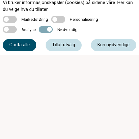
Vi bruker informasjonskapsler (cookies) på sidene våre. Her kan
Kontakt oss
du velge hva du tillater.
Markedsføring
Personalisering
Markedsføring
Personalisering
Analyse
Nødvendig
Analyse
Nødvendig
33 05 07 00
Godta alle
Tillat utvalg
Kun nødvendige
post@c-optikkrevetal.no
Kåpeveien 5, 3174 Revetal
Synsprøver fra kl.08:00 Mandag-Fredag
Mandag - Fredag
09:00 - 20:00