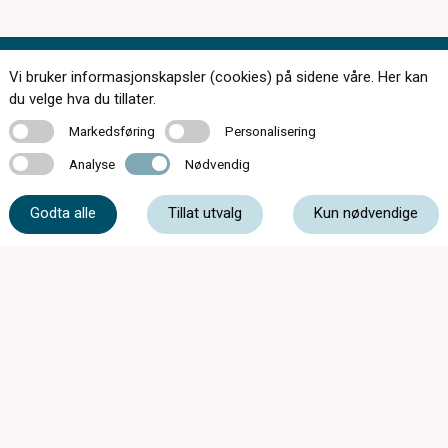
Vi bruker informasjonskapsler (cookies) på sidene våre. Her kan
Kontakt oss
du velge hva du tillater.
Markedsføring
Personalisering
Markedsføring
Personalisering
Analyse
Nødvendig
Analyse
Nødvendig
33 05 07 00
Godta alle
Tillat utvalg
Kun nødvendige
post@c-optikkrevetal.no
Kåpeveien 5, 3174 Revetal