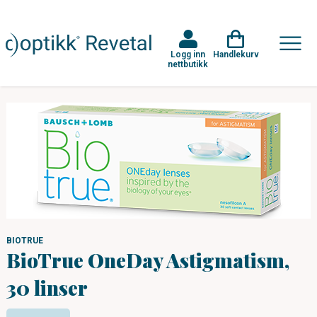
Logg inn
Handlekurv
nettbutikk
BIOTRUE
BioTrue OneDay Astigmatism,
30 linser