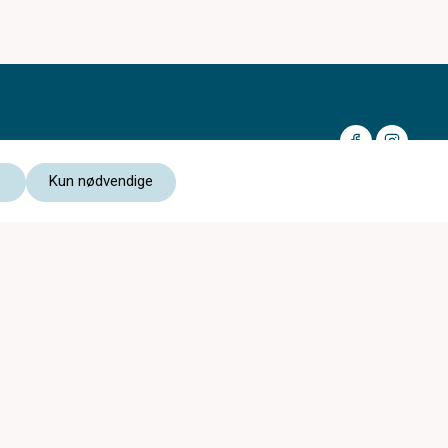
Kun nødvendige
Medlem av:
Les vår personvernerklæring
Kjøpsvilkår nettbutikk
c)optikk Revetal er med i
c)optikk