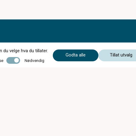
du velge hva du tillater.
Godta alle
Tillat utvalg
Nødvendig
se
Nødvendig
Synsprøver fra kl.08:00 Mandag-Fredag
Mandag - Fredag
09:00 - 20:00
Lørdag
09:00 - 18:00