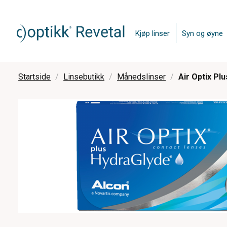
Kjøp linser
Syn og øyne
Startside
Linsebutikk
Månedslinser
Air Optix Plu