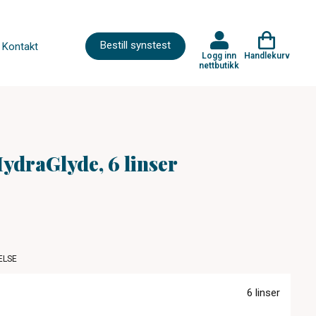
Bestill synstest
Kontakt
Logg inn
Handlekurv
nettbutikk
HydraGlyde, 6 linser
ELSE
6 linser