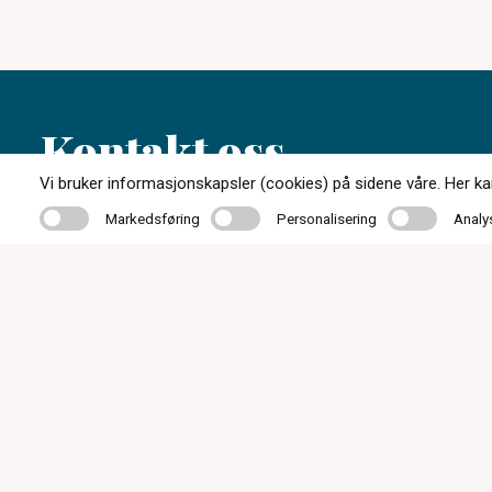
Kontakt oss
Vi bruker informasjonskapsler (cookies) på sidene våre. Her kan 
Markedsføring
Personalisering
Analyse
Markedsføring
Personalisering
Analy
33 05 07 00
post@c-optikkrevetal.no
Kåpeveien 5, 3174 Revetal