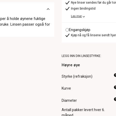
Nye linser sendes før du går t
Ingen bindingstid
Les mer
per å holde øynene fuktige
bruke. Linsen passer også for
Engangskjøp
Kjøp nå og få linsene sendt hje
LEGG INN DIN LINSESTYRKE:
Høyre øye
Styrke (refraksjon)
Kurve
Diameter
Antall pakker
levert hver 6.
måned