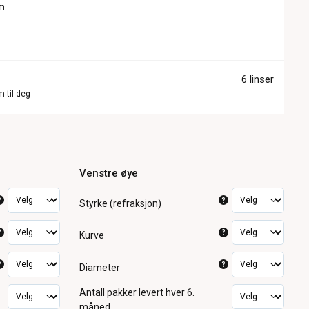
om
6 linser
m til deg
Venstre øye
?
?
Styrke (refraksjon)
?
?
Kurve
?
?
Diameter
Antall pakker
levert hver 6.
måned