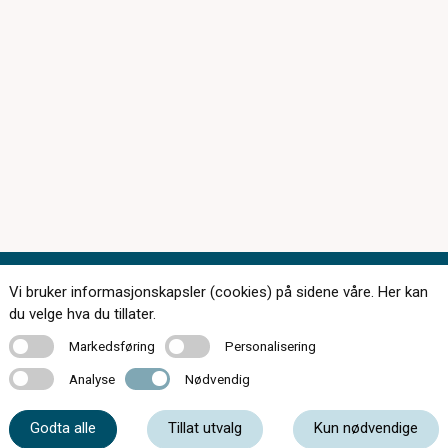
Vi bruker informasjonskapsler (cookies) på sidene våre. Her kan
Kontakt oss
du velge hva du tillater.
Markedsføring
Personalisering
Markedsføring
Personalisering
Analyse
Nødvendig
Analyse
Nødvendig
33 05 07 00
Godta alle
Tillat utvalg
Kun nødvendige