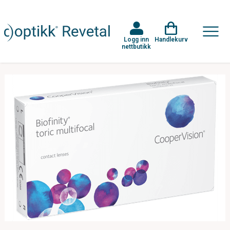
Logg inn
Handlekurv
nettbutikk