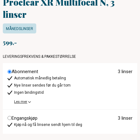
Proclear XR Multifocal N, 3
linser
MÅNEDSLINSER
599
LEVERINGSFREKVENS & PAKKESTØRRELSE
Abonnement
3 linser
Automatisk månedlig betaling
Nye linser sendes før du går tom
Ingen bindingstid
Les mer
Engangskjøp
3 linser
Kjøp nå og få linsene sendt hjem til deg