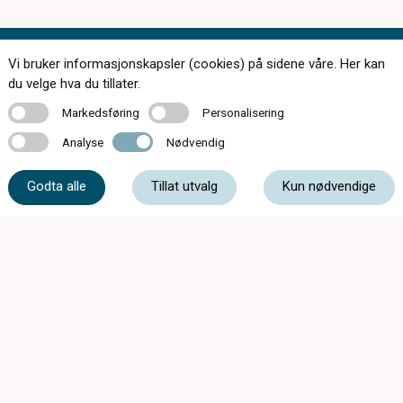
Vi bruker informasjonskapsler (cookies) på sidene våre. Her kan
Kontakt oss
du velge hva du tillater.
Markedsføring
Personalisering
Markedsføring
Personalisering
Analyse
Nødvendig
Analyse
Nødvendig
33 05 07 00
Godta alle
Tillat utvalg
Kun nødvendige
post@c-optikkrevetal.no
Kåpeveien 5, 3174 Revetal
Synsprøver fra kl.08:00 Mandag-Fredag