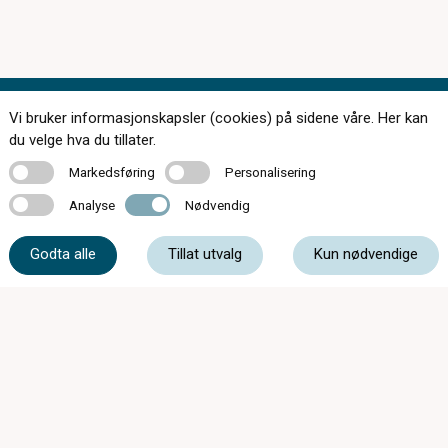
Vi bruker informasjonskapsler (cookies) på sidene våre. Her kan
Kontakt oss
du velge hva du tillater.
Markedsføring
Personalisering
Markedsføring
Personalisering
Analyse
Nødvendig
Analyse
Nødvendig
33 05 07 00
Godta alle
Tillat utvalg
Kun nødvendige
post@c-optikkrevetal.no