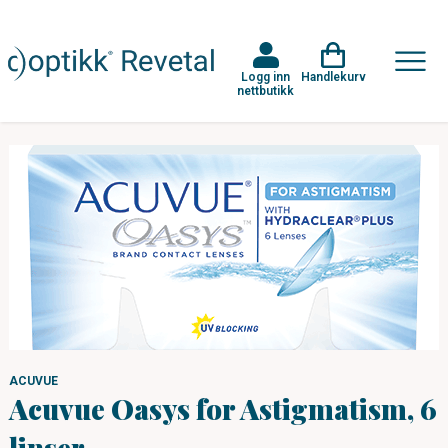
Logg inn
Handlekurv
nettbutikk
ACUVUE
Acuvue Oasys for Astigmatism, 6
linser