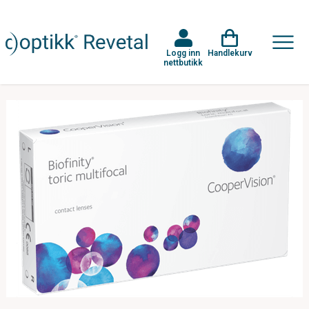
Logg inn
Handlekurv
nettbutikk