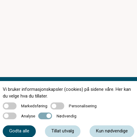
Vi bruker informasjonskapsler (cookies) på sidene våre. Her kan
Kontakt oss
du velge hva du tillater.
Markedsføring
Personalisering
Markedsføring
Personalisering
Analyse
Nødvendig
Analyse
Nødvendig
33 05 07 00
Godta alle
Tillat utvalg
Kun nødvendige